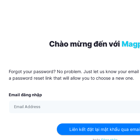
Chào mừng đến với
Magp
Forgot your password? No problem. Just let us know your email 
a password reset link that will allow you to choose a new one.
Email đăng nhập
Liên kết đặt lại mật khẩu qua emai
hoặc
Đăng nhập